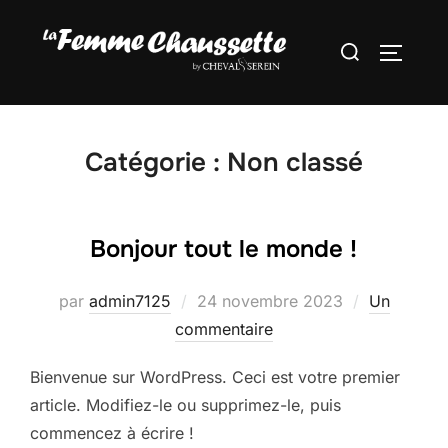
Aller
au
Rechercher :
PERMUT
contenu
Catégorie :
Non classé
Bonjour tout le monde !
Publié
par
admin7125
24 novembre 2023
Un
le
commentaire
Bienvenue sur WordPress. Ceci est votre premier
article. Modifiez-le ou supprimez-le, puis
commencez à écrire !